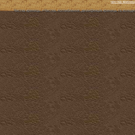
чистка криниц
Чистка криниць: >Чиcтка, поглиблення, дезінфекція криниць та колодя