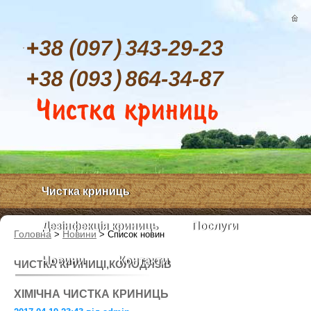
Чистка криниць
Дезінфекція криниць
Послуги
Головна
Новини
>
>
Список новин
Новини
Контакти
ЧИСТКА КРИНИЦІ,КОЛОДЯЗІВ
ХІМІЧНА ЧИСТКА КРИНИЦЬ