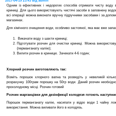
2017-04-19 23:43 від admin
Одним із ефективних і недорогих способів отримати чисту воду 
криниці. Для цього використовують чистячі засоби в заповнену во
всі операції можна виконати вручну підручними засобами і за допо
магазинах.
Для хімічного очищення води, особливо застояної, яка має вже запах
Викачати воду з шахти криниці;
Підготувати розчин для очистки криниці. Можна використов
(перманганату калію);
Вилити розчин в криницю. Зачекати 4-6 годин;
Хлорний розчин виготовляють так:
Візміть порошок хлорного вапна та розведіть у невеликій кільк
розрахунку 100грам порошку на 50гр води. Даний розчин необхідн
прохолодному місці. Розчин готовий
Розчин марганцівки для дезінфекції колодязя готоють наступн
Порошок перманганату калію, насипати у відро води 1 чайну лож
використання. Можна виливати його в колодязь.