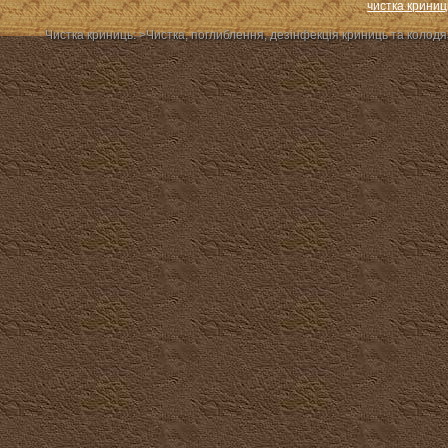
чистка криниц
Чистка криниць: >Чиcтка, поглиблення, дезінфекція криниць та колодя