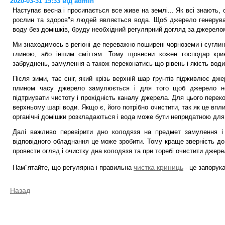
2020-03-31 15:33 від admin
Наступає весна і просипається все живе на землі... Як всі знають
рослин та здоров"я людей являється вода. Щоб джерело генерува
воду без домішків, бруду необхідний регулярний догляд за джерело
Ми знаходимось в регіоні де переважно поширені чорноземи і суглин
глиною, або іншим сміттям. Тому щовесни кожен господар кри
забруднень, замулення а також переконатись що рівень і якість води
Після зими, тає сніг, який крізь верхній шар ґрунтів підживлює дж
плином часу джерело замулюється і для того щоб джерело не
підтриувати чистоту і прохідність каналу джерела. Для цього перек
верхньому шарі води. Якщо є, його потрібно очистити, так як це впли
органічні домішки розкладаються і вода може бути непридатною для
Далі важливо перевірити дно колодязя на предмет замулення і
відповідного обладнання це може зробити. Тому краще зверність до
провести огляд і очистку дна колодязя та при торебі очистити джере
чистка криниць
Пам"ятайте, що регулярна і правильна
- це запорука
Назад