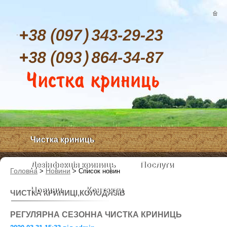
Чистка криниць
Дезінфекція криниць
Послуги
Головна
Новини
>
>
Список новин
Новини
Контакти
ЧИСТКА КРИНИЦІ,КОЛОДЯЗІВ
РЕГУЛЯРНА СЕЗОННА ЧИСТКА КРИНИЦЬ